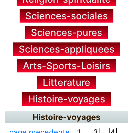
Sciences-sociales
Sciences-pures
Sciences-appliquees
Arts-Sports-Loisirs
Litterature
Histoire-voyages
Histoire-voyages
page precedente
|1|...
|3|...
|4|...