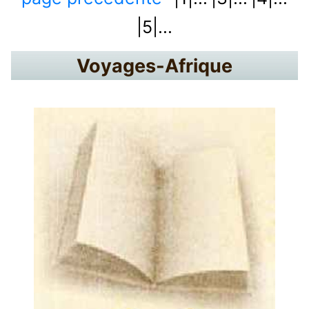
|5|...
Voyages-Afrique