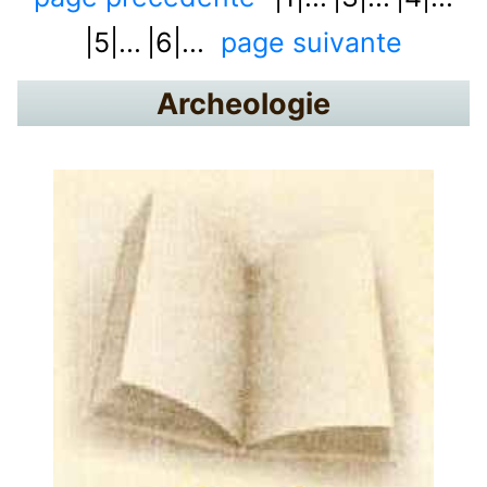
|5|...
|6|...
page suivante
Archeologie