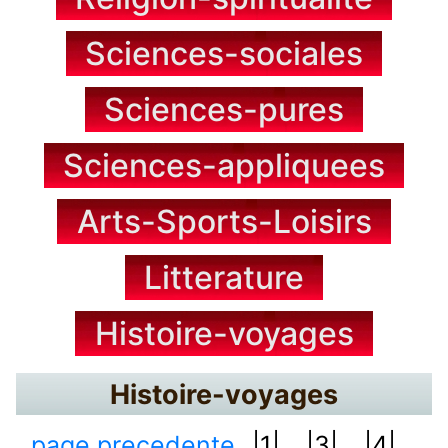
Sciences-sociales
Sciences-pures
Sciences-appliquees
Arts-Sports-Loisirs
Litterature
Histoire-voyages
Histoire-voyages
page precedente
|1|...
|3|...
|4|...