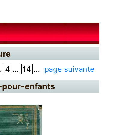
ure
.
|4|...
|14|...
page suivante
s-pour-enfants