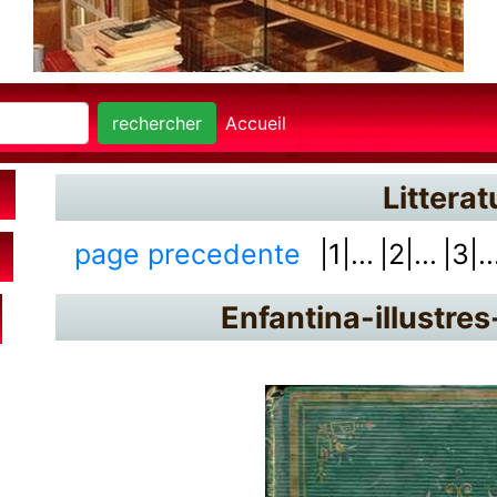
rechercher
Accueil
Litterat
page precedente
|1|...
|2|...
|3|..
Enfantina-illustre