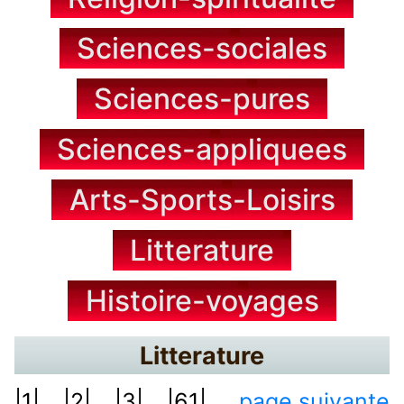
Sciences-sociales
Sciences-pures
Sciences-appliquees
Arts-Sports-Loisirs
Litterature
Histoire-voyages
Litterature
|1|...
|2|...
|3|...
|61|...
page suivante