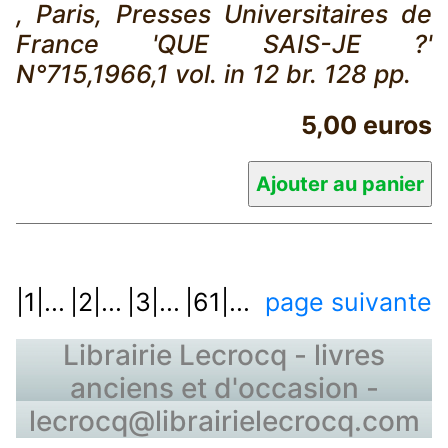
, Paris, Presses Universitaires de
France 'QUE SAIS-JE ?'
N°715,1966,1 vol. in 12 br. 128 pp.
5,00 euros
|1|...
|2|...
|3|...
|61|...
page suivante
Librairie Lecrocq - livres
anciens et d'occasion -
lecrocq@librairielecrocq.com