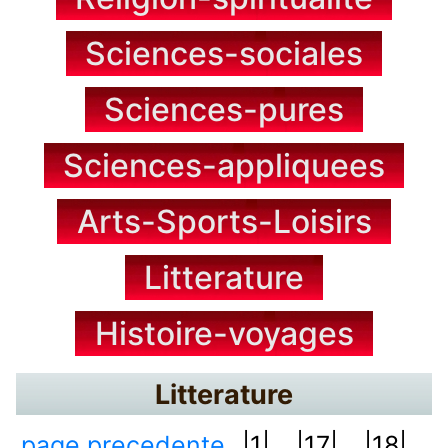
Sciences-sociales
Sciences-pures
Sciences-appliquees
Arts-Sports-Loisirs
Litterature
Histoire-voyages
Litterature
page precedente
|1|...
|17|...
|18|...