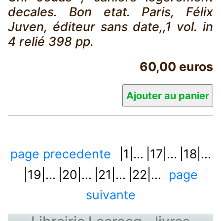
decales. Bon etat. Paris, Félix
Juven, éditeur sans date,,1 vol. in
4 relié 398 pp.
60,00 euros
page precedente
|1|...
|17|...
|18|...
|19|...
|20|...
|21|...
|22|...
page
suivante