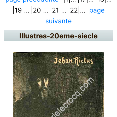
|19|...
|20|...
|21|...
|22|...
page
suivante
Illustres-20eme-siecle