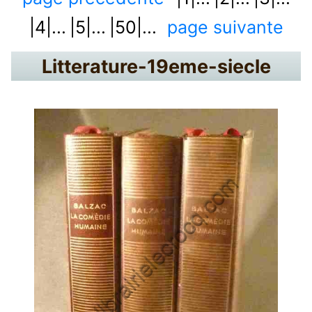
|4|...
|5|...
|50|...
page suivante
Litterature-19eme-siecle