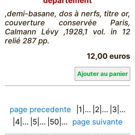
département
,demi-basane, dos à nerfs, titre or,
couverture conservée Paris,
Calmann Lévy ,1928,1 vol. in 12
relié 287 pp.
12,00 euros
page precedente
|1|...
|2|...
|3|...
|4|...
|5|...
|50|...
page suivante