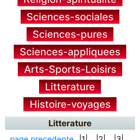
Sciences-sociales
Sciences-pures
Sciences-appliquees
Arts-Sports-Loisirs
Litterature
Histoire-voyages
Litterature
page precedente
|1|...
|2|...
|3|...