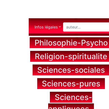
Infos légales
Philosophie-Psycho
Religion-spiritualite
Sciences-sociales
Sciences-pures
Sciences-
appliquees