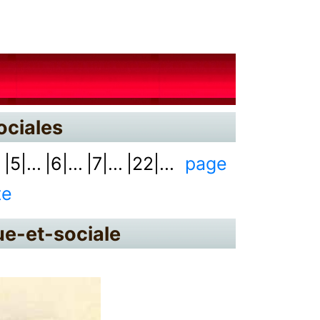
ociales
.
|5|...
|6|...
|7|...
|22|...
page
te
ue-et-sociale