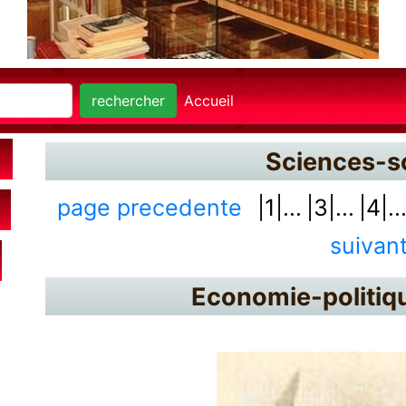
rechercher
Accueil
Sciences-s
page precedente
|1|...
|3|...
|4|..
suivan
Economie-politiq