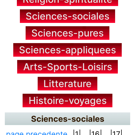
Sciences-sociales
Sciences-pures
Sciences-appliquees
Arts-Sports-Loisirs
Litterature
Histoire-voyages
Sciences-sociales
page precedente
|1|...
|16|...
|17|...