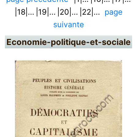
|18|...
|19|...
|20|...
|22|...
page
suivante
Economie-politique-et-sociale