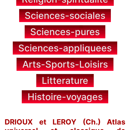
Sciences-sociales
Sciences-pures
Sciences-appliquees
Arts-Sports-Loisirs
Litterature
Histoire-voyages
DRIOUX et LEROY (Ch.) Atlas