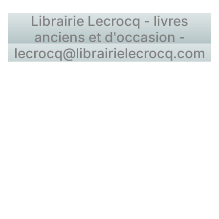
Librairie Lecrocq - livres
anciens et d'occasion -
lecrocq@librairielecrocq.com