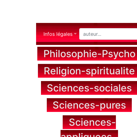
Infos légales
Philosophie-Psycho
Religion-spiritualite
Sciences-sociales
Sciences-pures
Sciences-
appliquees