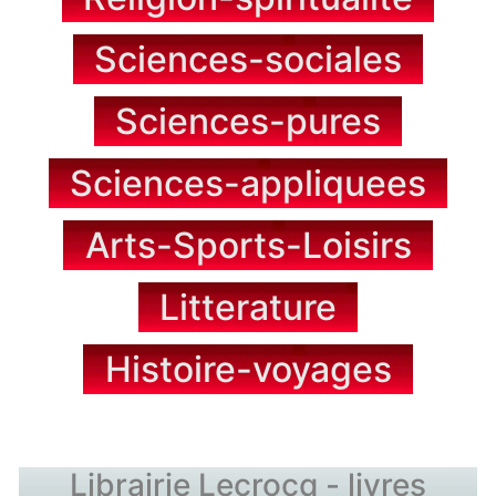
Sciences-sociales
Sciences-pures
Sciences-appliquees
Arts-Sports-Loisirs
Litterature
Histoire-voyages
Librairie Lecrocq - livres