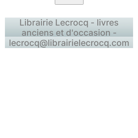
Librairie Lecrocq - livres
anciens et d'occasion -
lecrocq@librairielecrocq.com