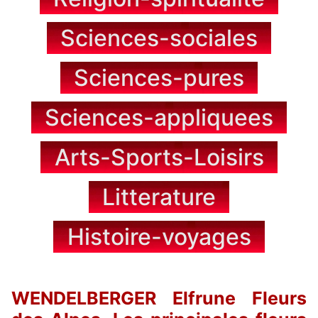
Sciences-sociales
Sciences-pures
Sciences-appliquees
Arts-Sports-Loisirs
Litterature
Histoire-voyages
WENDELBERGER Elfrune Fleurs