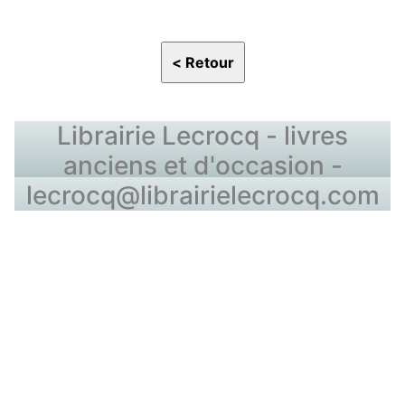
Librairie Lecrocq - livres
anciens et d'occasion -
lecrocq@librairielecrocq.com