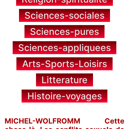
Sciences-sociales
Sciences-pures
Sciences-appliquees
Arts-Sports-Loisirs
Litterature
Histoire-voyages
MICHEL-WOLFROMM Cette