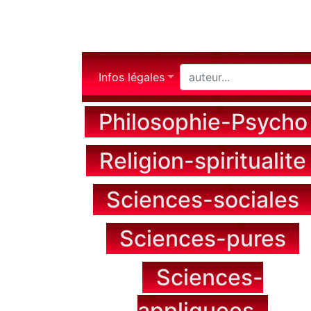
Infos légales
Philosophie-Psycho
Religion-spiritualite
Sciences-sociales
Sciences-pures
Sciences-
appliquees