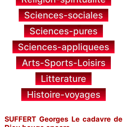
Sciences-sociales
Sciences-pures
Sciences-appliquees
Arts-Sports-Loisirs
Litterature
Histoire-voyages
SUFFERT Georges Le cadavre de