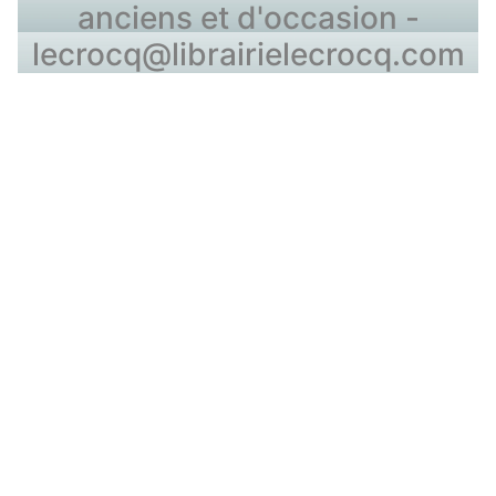
anciens et d'occasion -
lecrocq@librairielecrocq.com