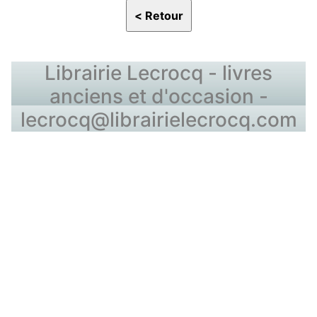
Librairie Lecrocq - livres
anciens et d'occasion -
lecrocq@librairielecrocq.com