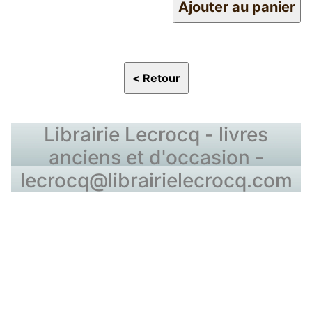
Librairie Lecrocq - livres
anciens et d'occasion -
lecrocq@librairielecrocq.com