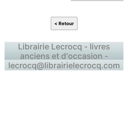
Librairie Lecrocq - livres
anciens et d'occasion -
lecrocq@librairielecrocq.com