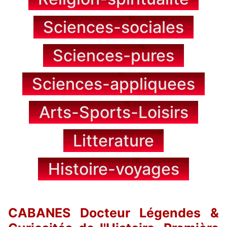
Sciences-sociales
Sciences-pures
Sciences-appliquees
Arts-Sports-Loisirs
Litterature
Histoire-voyages
CABANES Docteur Légendes &