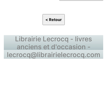
Librairie Lecrocq - livres
anciens et d'occasion -
lecrocq@librairielecrocq.com