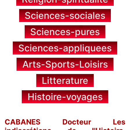
Sciences-sociales
Sciences-pures
Sciences-appliquees
Arts-Sports-Loisirs
Litterature
Histoire-voyages
CABANES Docteur Les