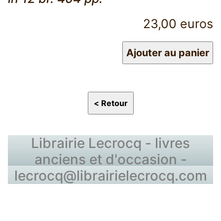
23,00 euros
Librairie Lecrocq - livres
anciens et d'occasion -
lecrocq@librairielecrocq.com