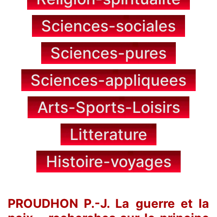
Sciences-sociales
Sciences-pures
Sciences-appliquees
Arts-Sports-Loisirs
Litterature
Histoire-voyages
PROUDHON P.-J. La guerre et la