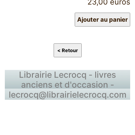
23,00 euros
Librairie Lecrocq - livres
anciens et d'occasion -
lecrocq@librairielecrocq.com