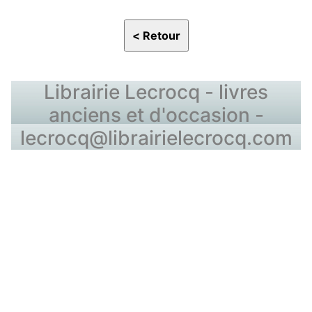
Librairie Lecrocq - livres
anciens et d'occasion -
lecrocq@librairielecrocq.com