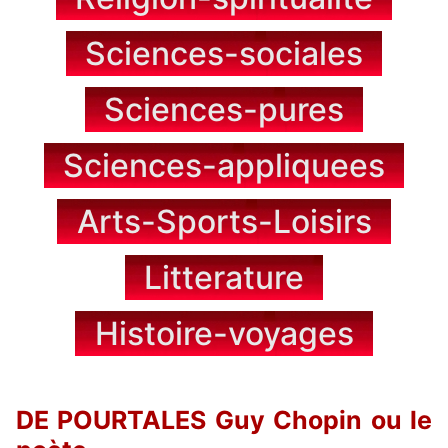
Sciences-sociales
Sciences-pures
Sciences-appliquees
Arts-Sports-Loisirs
Litterature
Histoire-voyages
DE POURTALES Guy Chopin ou le