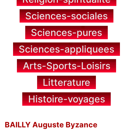
Sciences-sociales
Sciences-pures
Sciences-appliquees
Arts-Sports-Loisirs
Litterature
Histoire-voyages
BAILLY Auguste Byzance