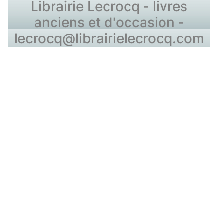
Librairie Lecrocq - livres
anciens et d'occasion -
lecrocq@librairielecrocq.com